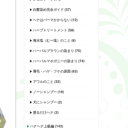
白髪染め完全ガイド
(37)
ヘナはパーマかからない
(12)
ハーブトリートメント
(58)
海水塩（むー塩）のこと
(6)
ハーバルブラウンの染まり
(70)
ハーバルマホガニーの染まり
(74)
薄毛・ハゲ・フケの原因
(63)
アワルのこと
(32)
ノーシャンプー
(19)
犬にシャンプー
(2)
塗るだけヘナ
(3)
ハナヘナ上級編
(143)