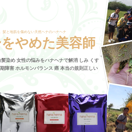
。髪と地肌を傷めない天然ヘナのハナヘナ
ーをやめた美容師
髪染め 女性の悩みをハナヘナで解消 しみ くす
年期障害 ホルモンバランス 癌 本当の規則正しい