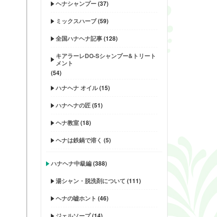
ヘナシャンプー
(37)
ミックスハーブ
(59)
全国ハナヘナ記事
(128)
キアラーレDO-Sシャンプー&トリート
メント
(54)
ハナヘナ オイル
(15)
ハナヘナの匠
(51)
ヘナ教室
(18)
ヘナは鉄鍋で溶く
(5)
ハナヘナ中級編
(388)
湯シャン・脱洗剤について
(111)
ヘナの嘘ホント
(46)
ジェルソープ
(14)