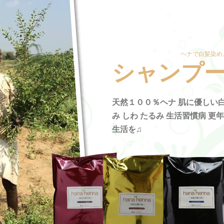
ヘナで白髪染め
シャンプ
天然１００％ヘナ 肌に優しい白
み しわ たるみ 生活習慣病 更
生活を♫