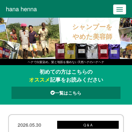
hana henna
T
o
シャンプーを
g
g
やめた美容師
l
e
n
ヘナで白髪染め。髪と地肌を傷めない天然ヘナのハナヘナ
a
初めての方はこちらの
v
オススメ
記事をお読みください
i
g
一覧はこちら
a
t
i
o
2026.05.30
Q & A
n