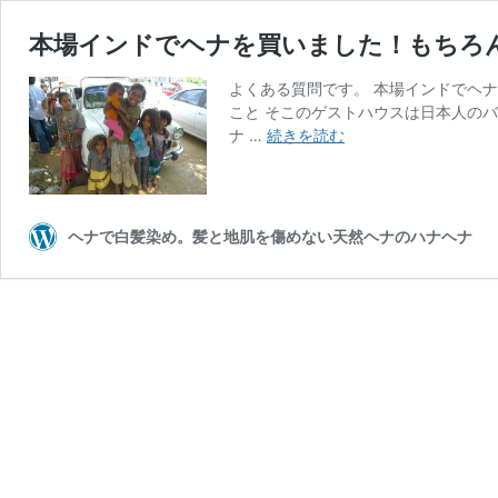
本場インドでヘナを買いました！もちろ
よくある質問です。 本場インドでヘ
こと そこのゲストハウスは日本人の
本
ナ …
続きを読む
場
イ
ン
ド
ヘナで白髪染め。髪と地肌を傷めない天然ヘナのハナヘナ
で
ヘ
ナ
を
買
い
ま
し
た！
も
ち