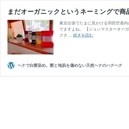
まだオーガニックというネーミングで商
東京出張でたまに見かける羽田空港内
でますよね。 【ジョンマスターオー
ま
クさ …
続きを読む
だ
オ
ー
ガ
ニ
ヘナで白髪染め。髪と地肌を傷めない天然ヘナのハナヘナ
ッ
ク
と
い
う
ネ
ー
ミ
ン
グ