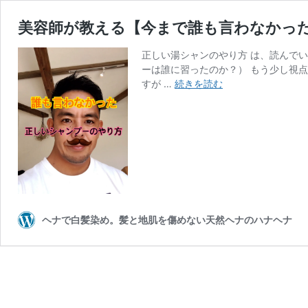
美容師が教える【今まで誰も言わなかっ
正しい湯シャンのやり方 は、読んで
ーは誰に習ったのか？） もう少し視
美
すが …
続きを読む
容
師
が
教
え
る
【今
ま
で
ヘナで白髪染め。髪と地肌を傷めない天然ヘナのハナヘナ
誰
も
言
わ
な
か