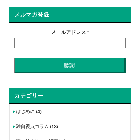
メルマガ登録
メールアドレス
*
カテゴリー
はじめに
(4)
独自視点コラム
(13)