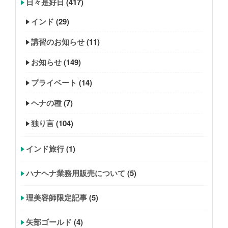
日々是好日
(417)
インド
(29)
講習のお知らせ
(11)
お知らせ
(149)
プライベート
(14)
ヘナの種
(7)
独り言
(104)
インド旅行
(1)
ハナヘナ業務用販売について
(5)
理美容師限定記事
(5)
矢部ゴールド
(4)