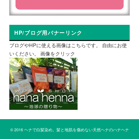
HP/ブログ用バナーリンク
ブログやHPに使える画像はこちらです。 自由にお使
いください。 画像をクリック
© 2016 ヘナで白髪染め。髪と地肌を傷めない天然ヘナのハナヘナ