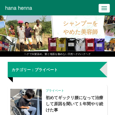
hana henna
T
o
シャンプーを
g
g
やめた美容師
l
e
n
ヘナで白髪染め。髪と地肌を傷めない天然ヘナのハナヘナ
a
v
カテゴリー：プライベート
i
g
a
プライベート
t
初めてギックリ腰になって治療
i
して原因を聞いて１年間やり続
o
けた事
n