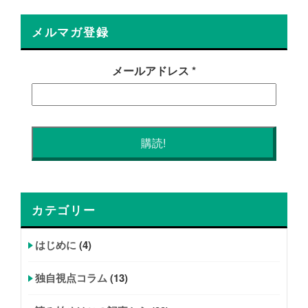
メルマガ登録
メールアドレス
*
カテゴリー
はじめに
(4)
独自視点コラム
(13)