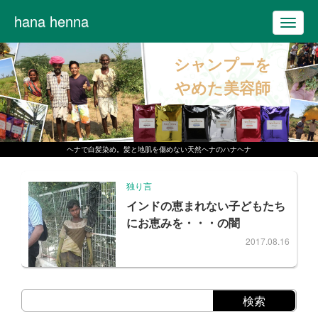
hana henna
T
o
シャンプーを
g
g
やめた美容師
l
e
n
ヘナで白髪染め。髪と地肌を傷めない天然ヘナのハナヘナ
a
v
独り言
i
インドの恵まれない子どもたち
g
にお恵みを・・・の闇
a
2017.08.16
t
i
o
n