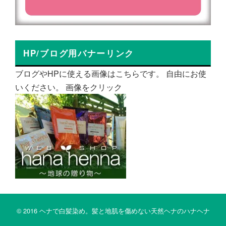
HP/ブログ用バナーリンク
ブログやHPに使える画像はこちらです。 自由にお使
いください。 画像をクリック
© 2016 ヘナで白髪染め。髪と地肌を傷めない天然ヘナのハナヘナ