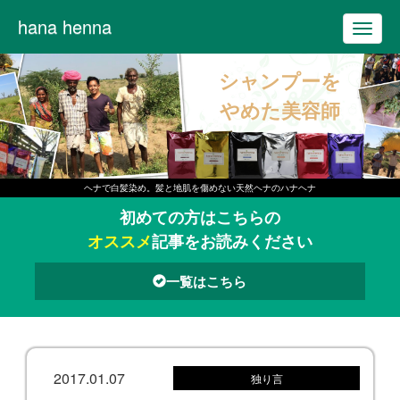
hana henna
T
o
シャンプーを
g
g
やめた美容師
l
e
n
ヘナで白髪染め。髪と地肌を傷めない天然ヘナのハナヘナ
a
初めての方はこちらの
v
オススメ
記事をお読みください
i
g
一覧はこちら
a
t
i
o
2017.01.07
独り言
n