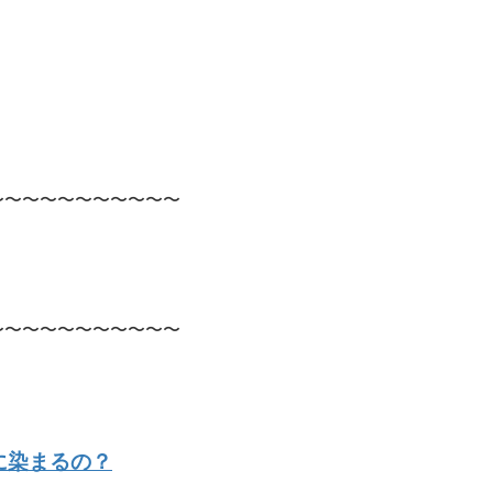
〜〜〜〜〜〜〜〜〜〜〜
〜〜〜〜〜〜〜〜〜〜〜
に染まるの？