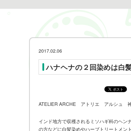
2017.02.06
ハナヘナの２回染めは白
ATELIER ARCHE アトリエ アルシュ
インド地方で収穫されるミソハギ科のヘン
の方などに白髪染めやハーブトリートメン