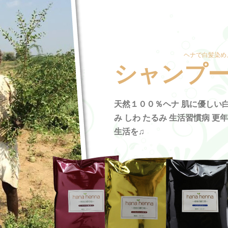
ヘナで白髪染め
シャンプ
天然１００％ヘナ 肌に優しい白
み しわ たるみ 生活習慣病 更
生活を♫