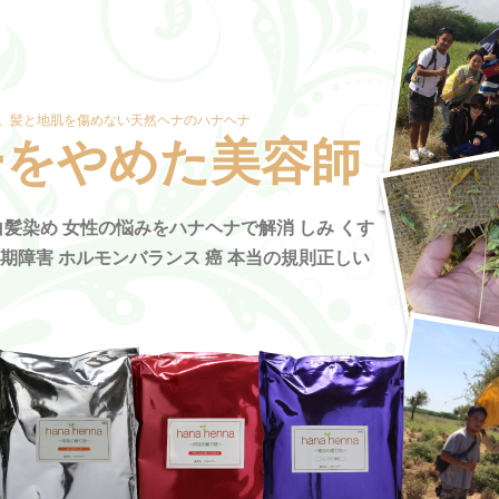
。髪と地肌を傷めない天然ヘナのハナヘナ
ーをやめた美容師
髪染め 女性の悩みをハナヘナで解消 しみ くす
年期障害 ホルモンバランス 癌 本当の規則正しい