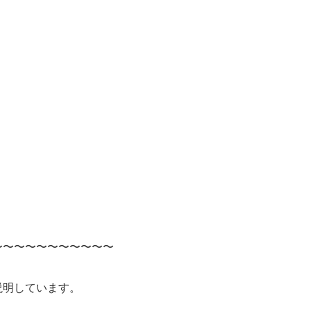
〜〜〜〜〜〜〜〜〜〜〜
説明しています。