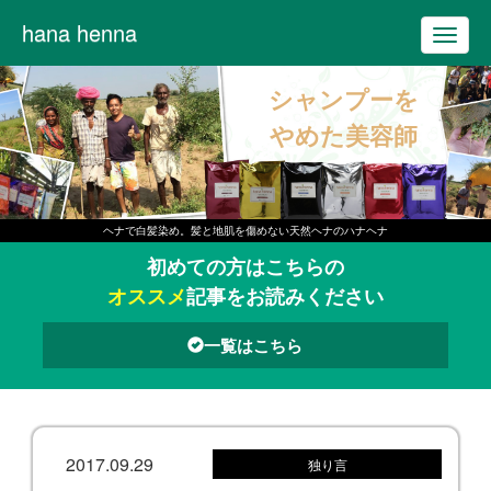
hana henna
T
o
シャンプーを
g
g
やめた美容師
l
e
n
ヘナで白髪染め。髪と地肌を傷めない天然ヘナのハナヘナ
a
初めての方はこちらの
v
オススメ
記事をお読みください
i
g
一覧はこちら
a
t
i
o
2017.09.29
独り言
n