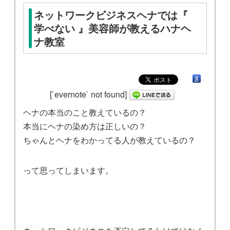
ネットワークビジネスヘナでは『
学べない 』美容師が教えるハナヘ
ナ教室
[`evernote` not found]
ヘナの本当のこと教えているの？
本当にヘナの染め方は正しいの？
ちゃんとヘナをわかってる人が教えているの？
って思ってしまいます。