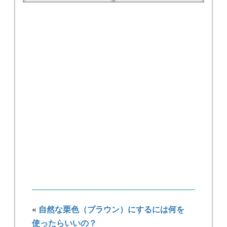
«
自然な栗色（ブラウン）にするには何を
使ったらいいの？