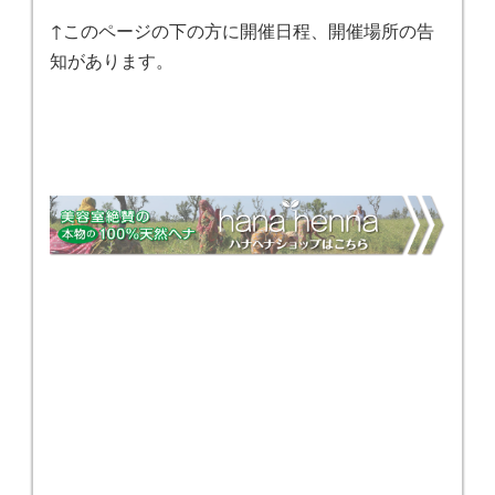
↑このページの下の方に開催日程、開催場所の告
知があります。