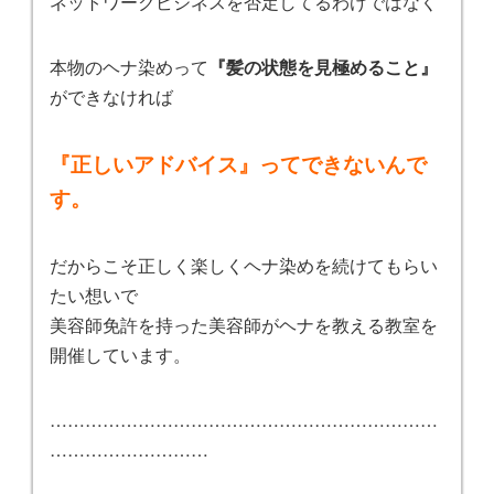
ネットワークビジネスを否定してるわけではなく
本物のヘナ染めって
『髪の状態を見極めること』
ができなければ
『正しいアドバイス』ってできないんで
す。
だからこそ正しく楽しくヘナ染めを続けてもらい
たい想いで
美容師免許を持った美容師がヘナを教える教室を
開催しています。
…………………………………………………………
………………………