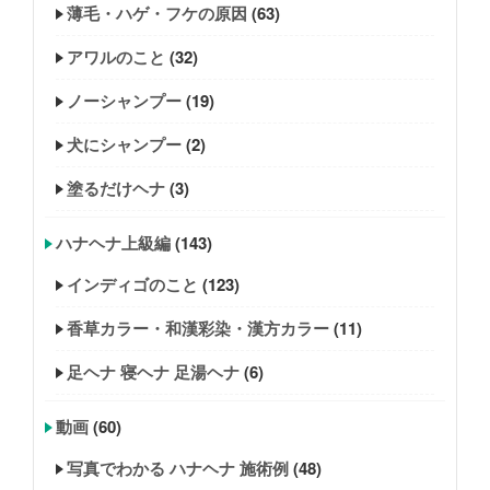
薄毛・ハゲ・フケの原因
(63)
アワルのこと
(32)
ノーシャンプー
(19)
犬にシャンプー
(2)
塗るだけヘナ
(3)
ハナヘナ上級編
(143)
インディゴのこと
(123)
香草カラー・和漢彩染・漢方カラー
(11)
足ヘナ 寝ヘナ 足湯ヘナ
(6)
動画
(60)
写真でわかる ハナヘナ 施術例
(48)