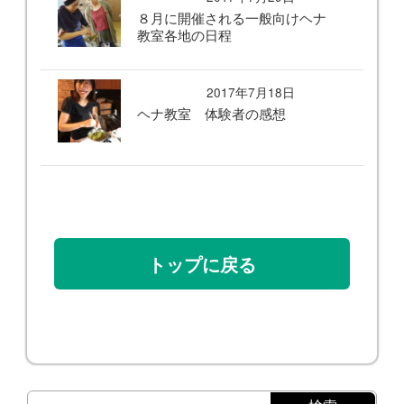
８月に開催される一般向けヘナ
教室各地の日程
2017年7月18日
ヘナ教室 体験者の感想
トップに戻る