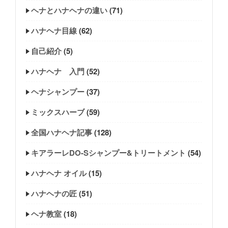
ヘナとハナヘナの違い
(71)
ハナヘナ目線
(62)
自己紹介
(5)
ハナヘナ 入門
(52)
ヘナシャンプー
(37)
ミックスハーブ
(59)
全国ハナヘナ記事
(128)
キアラーレDO-Sシャンプー&トリートメント
(54)
ハナヘナ オイル
(15)
ハナヘナの匠
(51)
ヘナ教室
(18)