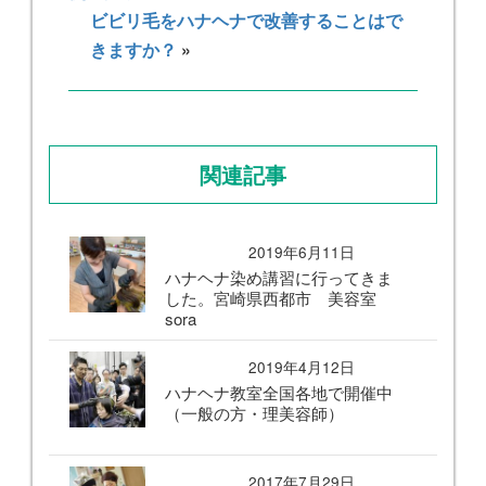
ビビリ毛をハナヘナで改善することはで
きますか？
»
関連記事
2019年6月11日
ハナヘナ染め講習に行ってきま
した。宮崎県西都市 美容室
sora
2019年4月12日
ハナヘナ教室全国各地で開催中
（一般の方・理美容師）
2017年7月29日