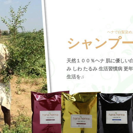
ヘナで白髪染め
シャンプ
天然１００％ヘナ 肌に優しい白
み しわ たるみ 生活習慣病 更
生活を♫