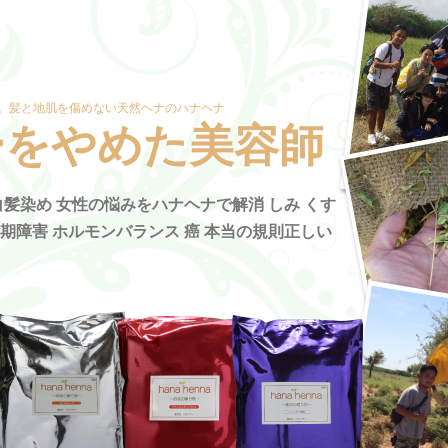
。髪と地肌を傷めない天然ヘナのハナヘナ
ーをやめた美容師
髪染め 女性の悩みをハナヘナで解消 しみ くす
年期障害 ホルモンバランス 癌 本当の規則正しい