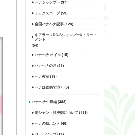
ヘナシャンプー
(37)
ミックスハーブ
(59)
全国ハナヘナ記事
(128)
キアラーレDO-Sシャンプー&トリート
メント
(54)
ハナヘナ オイル
(15)
ハナヘナの匠
(51)
ヘナ教室
(18)
ヘナは鉄鍋で溶く
(5)
ハナヘナ中級編
(388)
湯シャン・脱洗剤について
(111)
ヘナの嘘ホント
(46)
ジェルソープ
(14)