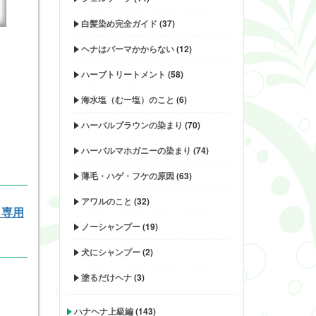
白髪染め完全ガイド
(37)
ヘナはパーマかからない
(12)
ハーブトリートメント
(58)
海水塩（むー塩）のこと
(6)
ハーバルブラウンの染まり
(70)
ハーバルマホガニーの染まり
(74)
薄毛・ハゲ・フケの原因
(63)
アワルのこと
(32)
ロ専用
ノーシャンプー
(19)
犬にシャンプー
(2)
塗るだけヘナ
(3)
ハナヘナ上級編
(143)