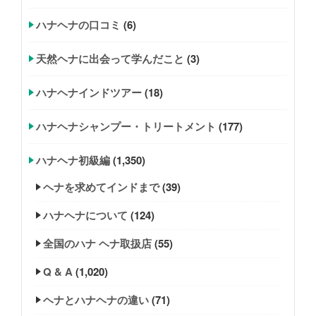
ハナヘナの口コミ
(6)
天然ヘナに出会って学んだこと
(3)
ハナヘナインドツアー
(18)
ハナヘナシャンプー・トリートメント
(177)
ハナヘナ初級編
(1,350)
ヘナを求めてインドまで
(39)
ハナヘナについて
(124)
全国のハナ ヘナ取扱店
(55)
Q & A
(1,020)
ヘナとハナヘナの違い
(71)