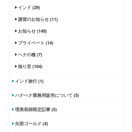
インド
(29)
講習のお知らせ
(11)
お知らせ
(149)
プライベート
(14)
ヘナの種
(7)
独り言
(104)
インド旅行
(1)
ハナヘナ業務用販売について
(5)
理美容師限定記事
(5)
矢部ゴールド
(4)