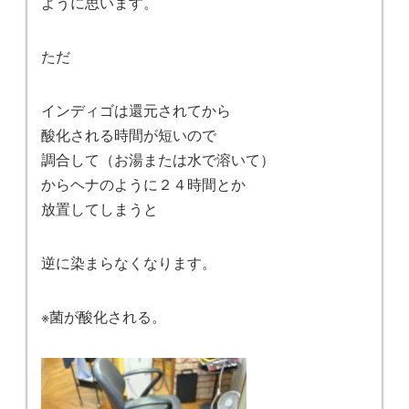
ように思います。
ただ
インディゴは還元されてから
酸化される時間が短いので
調合して（お湯または水で溶いて）
からヘナのように２４時間とか
放置してしまうと
逆に染まらなくなります。
※菌が酸化される。