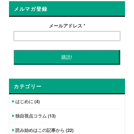
メルマガ登録
メールアドレス
*
カテゴリー
はじめに
(4)
独自視点コラム
(13)
読み始めはこの記事から
(22)