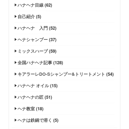
ハナヘナ目線
(62)
自己紹介
(5)
ハナヘナ 入門
(52)
ヘナシャンプー
(37)
ミックスハーブ
(59)
全国ハナヘナ記事
(128)
キアラーレDO-Sシャンプー&トリートメント
(54)
ハナヘナ オイル
(15)
ハナヘナの匠
(51)
ヘナ教室
(18)
ヘナは鉄鍋で溶く
(5)