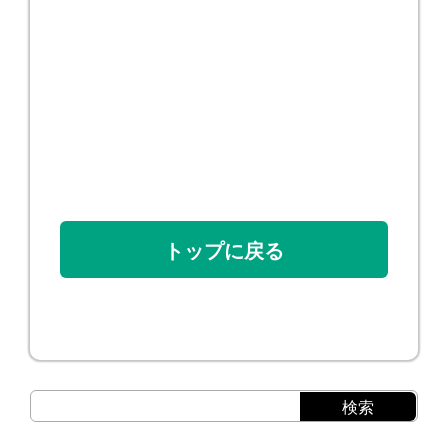
トップに戻る