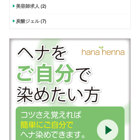
美容師求人
(2)
炭酸ジェル
(7)