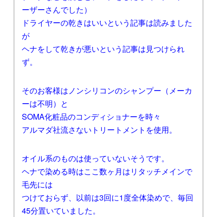
ーザーさんでした）
ドライヤーの乾きはいいという記事は読みました
が
ヘナをして乾きが悪いという記事は見つけられ
ず。
そのお客様はノンシリコンのシャンプー（メーカ
ーは不明）と
SOMA化粧品のコンディショナーを時々
アルマダ社流さないトリートメントを使用。
オイル系のものは使っていないそうです。
ヘナで染める時はここ数ヶ月はリタッチメインで
毛先には
つけておらず、以前は3回に1度全体染めで、毎回
45分置いていました。