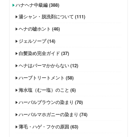
ハナヘナ中級編
(388)
湯シャン・脱洗剤について
(111)
ヘナの嘘ホント
(46)
ジェルソープ
(14)
白髪染め完全ガイド
(37)
ヘナはパーマかからない
(12)
ハーブトリートメント
(58)
海水塩（むー塩）のこと
(6)
ハーバルブラウンの染まり
(70)
ハーバルマホガニーの染まり
(74)
薄毛・ハゲ・フケの原因
(63)