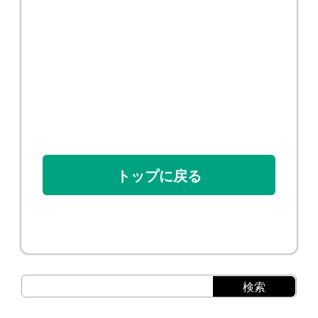
トップに戻る