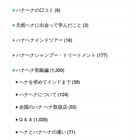
ハナヘナの口コミ
(6)
天然ヘナに出会って学んだこと
(3)
ハナヘナインドツアー
(18)
ハナヘナシャンプー・トリートメント
(177)
ハナヘナ初級編
(1,350)
ヘナを求めてインドまで
(39)
ハナヘナについて
(124)
全国のハナ ヘナ取扱店
(55)
Q & A
(1,020)
ヘナとハナヘナの違い
(71)