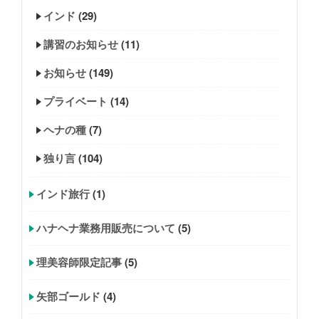
インド
(29)
講習のお知らせ
(11)
お知らせ
(149)
プライベート
(14)
ヘナの種
(7)
独り言
(104)
インド旅行
(1)
ハナヘナ業務用販売について
(5)
理美容師限定記事
(5)
矢部ゴールド
(4)