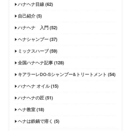
ハナヘナ目線
(62)
自己紹介
(5)
ハナヘナ 入門
(52)
ヘナシャンプー
(37)
ミックスハーブ
(59)
全国ハナヘナ記事
(128)
キアラーレDO-Sシャンプー&トリートメント
(54)
ハナヘナ オイル
(15)
ハナヘナの匠
(51)
ヘナ教室
(18)
ヘナは鉄鍋で溶く
(5)