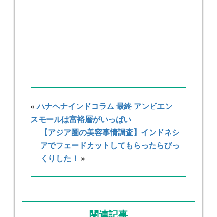
«
ハナヘナインドコラム 最終 アンビエン
スモールは富裕層がいっぱい
【アジア圏の美容事情調査】インドネシ
アでフェードカットしてもらったらびっ
くりした！
»
関連記事