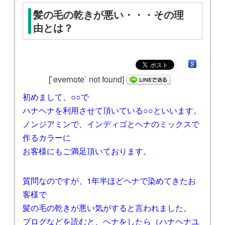
髪の毛の乾きが悪い・・・その理
由とは？
[`evernote` not found]
初めまして、○○で
ハナヘナを利用させて頂いている○○といいます。
ノンジアミンで、インディゴとヘナのミックスで
作るカラーに
お客様にもご満足頂いております。
質問なのですが、1年半ほどヘナで染めてきたお
客様で
髪の毛の乾きが悪い気がすると言われました。
ブログなどを読むと、ヘナをしたら（ハナヘナユ