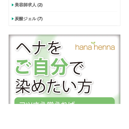
美容師求人
(2)
炭酸ジェル
(7)