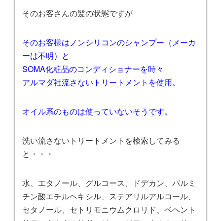
そのお客さんの髪の状態ですが
そのお客様はノンシリコンのシャンプー（メーカ
ーは不明）と
SOMA化粧品のコンディショナーを時々
アルマダ社流さないトリートメントを使用。
オイル系のものは使っていないそうです。
洗い流さないトリートメントを検索してみる
と・・・
水、エタノール、グルコース、ドデカン、パルミ
チン酸エチルヘキシル、ステアリルアルコール、
セタノール、セトリモニウムクロリド、ベヘント