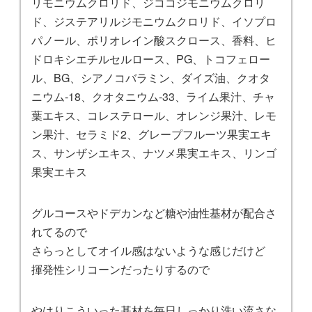
リモニウムクロリド、ジココジモニウムクロリ
ド、ジステアリルジモニウムクロリド、イソプロ
パノール、ポリオレイン酸スクロース、香料、ヒ
ドロキシエチルセルロース、PG、トコフェロー
ル、BG、シアノコバラミン、ダイズ油、クオタ
ニウム‐18、クオタニウム‐33、ライム果汁、チャ
葉エキス、コレステロール、オレンジ果汁、レモ
ン果汁、セラミド2、グレープフルーツ果実エキ
ス、サンザシエキス、ナツメ果実エキス、リンゴ
果実エキス
グルコースやドデカンなど糖や油性基材が配合さ
れてるので
さらっとしてオイル感はないような感じだけど
揮発性シリコーンだったりするので
やはりこういった基材を毎日しっかり洗い流さな