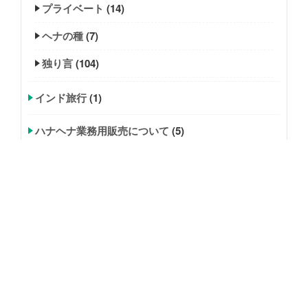
プライベート
(14)
ヘナの種
(7)
独り言
(104)
インド旅行
(1)
ハナヘナ業務用販売について
(5)
理美容師限定記事
(5)
矢部ゴールド
(4)
美容師求人
(2)
炭酸ジェル
(7)