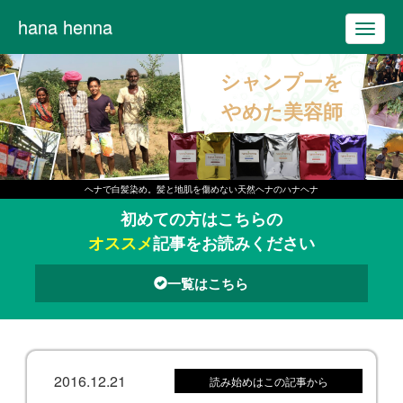
hana henna
T
o
シャンプーを
g
g
やめた美容師
l
e
n
ヘナで白髪染め。髪と地肌を傷めない天然ヘナのハナヘナ
a
初めての方はこちらの
v
オススメ
記事をお読みください
i
g
一覧はこちら
a
t
i
o
2016.12.21
読み始めはこの記事から
n