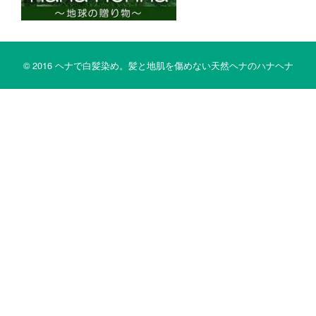
© 2016 ヘナで白髪染め。髪と地肌を傷めない天然ヘナのハナヘナ