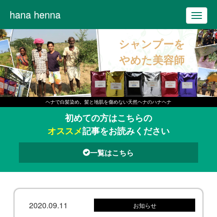
hana henna
T
o
シャンプーを
g
g
やめた美容師
l
e
n
ヘナで白髪染め。髪と地肌を傷めない天然ヘナのハナヘナ
a
初めての方はこちらの
v
オススメ
記事をお読みください
i
g
一覧はこちら
a
t
i
o
2020.09.11
お知らせ
n