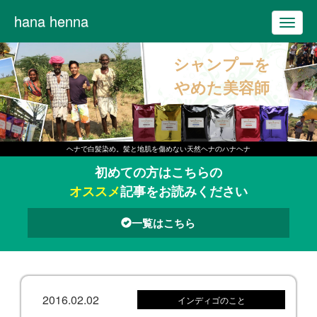
hana henna
T
o
シャンプーを
g
g
やめた美容師
l
e
n
ヘナで白髪染め。髪と地肌を傷めない天然ヘナのハナヘナ
a
初めての方はこちらの
v
オススメ
記事をお読みください
i
g
一覧はこちら
a
t
i
o
2016.02.02
インディゴのこと
n