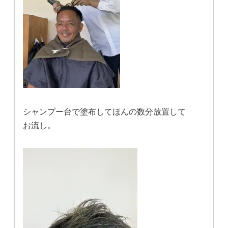
シャンプー台で塗布してほんの数分放置して
お流し。