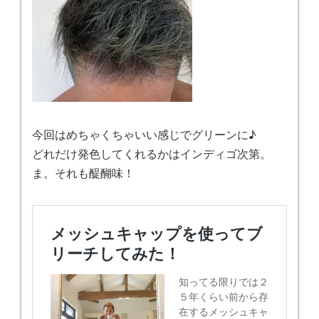
今回はめちゃくちゃいい感じでグリーンに♪
どれだけ発色してくれるかはインディゴ次第。
ま。それも醍醐味！