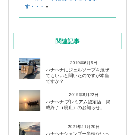
す・・・
»
関連記事
2019年6月6日
ハナヘナにジェルソープを混ぜ
てもいいと聞いたのですが本当
ですか？
2019年6月22日
ハナヘナ プレミアム認定店 掲
載終了（廃止）のお知らせ。
2021年11月20日
ハナヘナシャンプー半端ないっ