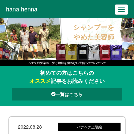
hana henna
T
o
シャンプーを
g
g
やめた美容師
l
e
n
ヘナで白髪染め。髪と地肌を傷めない天然ヘナのハナヘナ
a
初めての方はこちらの
v
オススメ
記事をお読みください
i
g
一覧はこちら
a
t
i
o
2022.08.28
ハナヘナ上級編
n