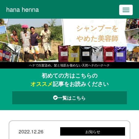
hana henna
T
o
シャンプーを
g
g
やめた美容師
l
e
n
ヘナで白髪染め。髪と地肌を傷めない天然ヘナのハナヘナ
a
初めての方はこちらの
v
オススメ
記事をお読みください
i
g
一覧はこちら
a
t
i
o
2022.12.26
お知らせ
n