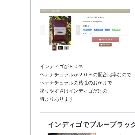
インディゴが８０％
ヘナナチュラルが２０％の配合比率なので
ヘナナチュラルの粘性のおかげで
塗りやすさはインディゴだけの
時よりあります。