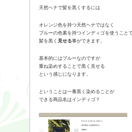
天然ヘナで髪を黒くするには
オレンジ色を持つ天然ヘナではなく
ブルーの色素を持つインディゴを使うこと
髪を黒く
見せる
事ができます。
基本的にはブルーなのですが
重ね染めすることで黒く見せる
という感じになります。
ということは一番黒く染めることが
できる商品名はインディゴ？