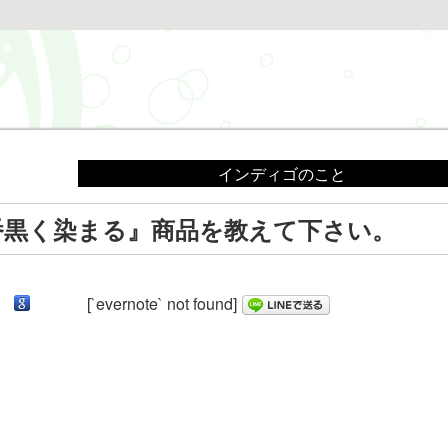
インディゴのこと
番黒く染まる』商品を教えて下さい。
[`evernote` not found]