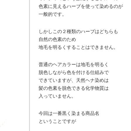
色素に見えるハーブを使って染めるのが
一般的です。
しかしこの２種類のハーブはどちらも
自然の色素のため
地毛を明るくすることはできません。
普通のヘアカラーは地毛を明るく
脱色しながら色を付ける仕組みで
できていますが、天然ヘナ染めは
髪の色素を脱色できる化学物質は
入っていません。
今回は一番黒く染まる商品名
ということですが