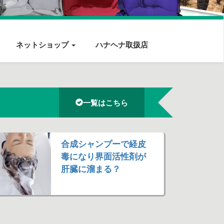
ネットショップ
ハナヘナ取扱店
一覧はこちら
合成シャンプーで経皮
毒になり界面活性剤が
肝臓に溜まる？