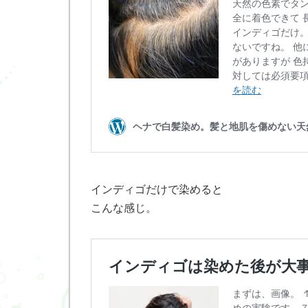
インディゴだけで染めると
こんな感じ。