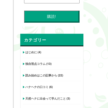
カテゴリー
はじめに
(4)
独自視点コラム
(13)
読み始めはこの記事から
(22)
ハナヘナの口コミ
(6)
天然ヘナに出会って学んだこと
(3)