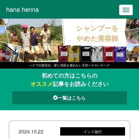
hana henna
T
o
シャンプーを
g
g
やめた美容師
l
e
n
ヘナで白髪染め。髪と地肌を傷めない天然ヘナのハナヘナ
a
初めての方はこちらの
v
オススメ
記事をお読みください
i
g
一覧はこちら
a
t
i
o
2024.10.22
インド旅行
n