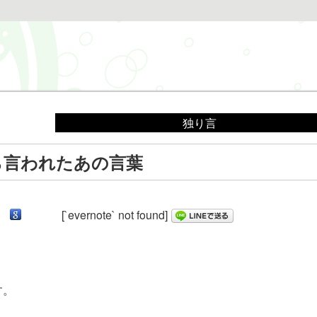
独り言
ら言われたあの言葉
[`evernote` not found]
。
す。