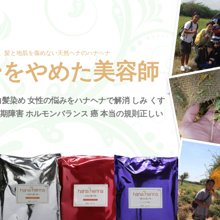
。髪と地肌を傷めない天然ヘナのハナヘナ
ーをやめた美容師
髪染め 女性の悩みをハナヘナで解消 しみ くす
年期障害 ホルモンバランス 癌 本当の規則正しい