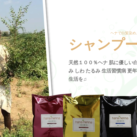
ヘナで白髪染め
シャンプ
天然１００％ヘナ 肌に優しい白
み しわ たるみ 生活習慣病 更
生活を♫