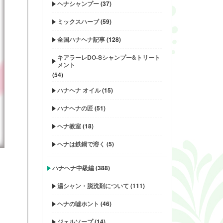
ヘナシャンプー
(37)
ミックスハーブ
(59)
全国ハナヘナ記事
(128)
キアラーレDO-Sシャンプー&トリート
メント
(54)
ハナヘナ オイル
(15)
ハナヘナの匠
(51)
ヘナ教室
(18)
ヘナは鉄鍋で溶く
(5)
ハナヘナ中級編
(388)
湯シャン・脱洗剤について
(111)
ヘナの嘘ホント
(46)
ジェルソープ
(14)