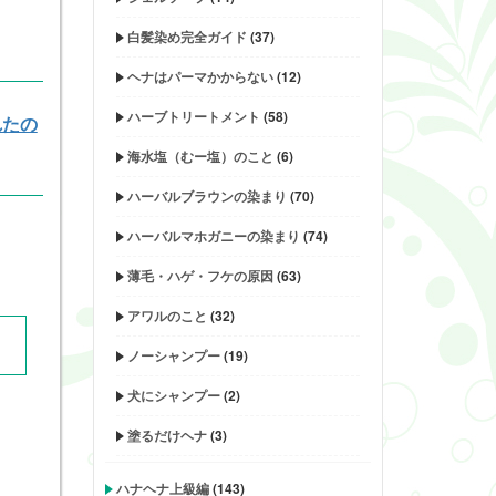
白髪染め完全ガイド
(37)
ヘナはパーマかからない
(12)
ハーブトリートメント
(58)
れたの
海水塩（むー塩）のこと
(6)
ハーバルブラウンの染まり
(70)
ハーバルマホガニーの染まり
(74)
薄毛・ハゲ・フケの原因
(63)
アワルのこと
(32)
ノーシャンプー
(19)
犬にシャンプー
(2)
塗るだけヘナ
(3)
ハナヘナ上級編
(143)