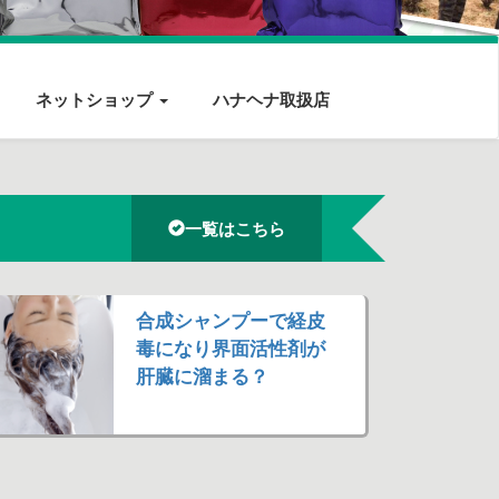
ネットショップ
ハナヘナ取扱店
一覧はこちら
合成シャンプーで経皮
毒になり界面活性剤が
肝臓に溜まる？