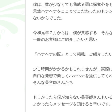
僕は、数が少なくても我武者羅に探究心を
天然ハナヘナをここまでこだわったのもシ
ないからでした。
令和元年７月からは、僕が共感する そん
一般のお客様にご紹介したいと思い
『ハナヘナの匠』として掲載、ご紹介した
少し時間がかかるかもしれませんが、実際
自由な発想で楽しくハナヘナを提供してく
そんな美容師さんたち
もしかしたら僕が知らない美容師さんもい
よかったらメッセージを頂けると幸いです