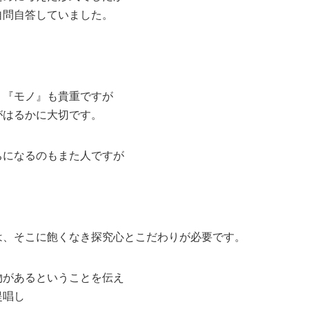
自問自答していました。
う『モノ』も貴重ですが
がはるかに大切です。
ちになるのもまた人ですが
は、そこに飽くなき探究心とこだわりが必要です。
物があるということを伝え
提唱し