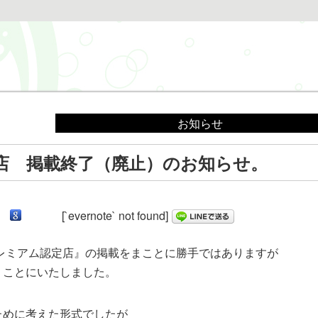
お知らせ
店 掲載終了（廃止）のお知らせ。
[`evernote` not found]
レミアム認定店』の掲載をまことに勝手ではありますが
くことにいたしました。
ために考えた形式でしたが