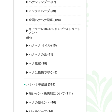
ヘナシャンプー
(37)
ミックスハーブ
(59)
全国ハナヘナ記事
(128)
キアラーレDO-Sシャンプー&トリート
メント
(54)
ハナヘナ オイル
(15)
ハナヘナの匠
(51)
ヘナ教室
(18)
ヘナは鉄鍋で溶く
(5)
ハナヘナ中級編
(388)
湯シャン・脱洗剤について
(111)
ヘナの嘘ホント
(46)
ジェルソープ
(14)