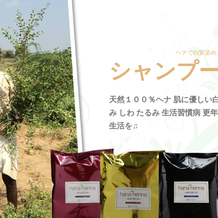
ヘナで白髪染め
シャンプ
天然１００％ヘナ 肌に優しい白
み しわ たるみ 生活習慣病 更
生活を♫