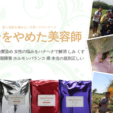
。髪と地肌を傷めない天然ヘナのハナヘナ
ーをやめた美容師
髪染め 女性の悩みをハナヘナで解消 しみ くす
年期障害 ホルモンバランス 癌 本当の規則正しい