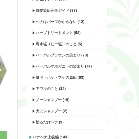
白髪染め完全ガイド
(37)
ヘナはパーマかからない
(12)
ハーブトリートメント
(58)
海水塩（むー塩）のこと
(6)
ハーバルブラウンの染まり
(70)
ハーバルマホガニーの染まり
(74)
薄毛・ハゲ・フケの原因
(63)
アワルのこと
(32)
ノーシャンプー
(19)
犬にシャンプー
(2)
塗るだけヘナ
(3)
ハナヘナ上級編
(143)