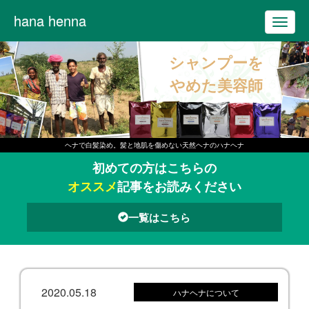
hana henna
T
o
シャンプーを
g
g
やめた美容師
l
e
n
ヘナで白髪染め。髪と地肌を傷めない天然ヘナのハナヘナ
a
初めての方はこちらの
v
オススメ
記事をお読みください
i
g
一覧はこちら
a
t
i
o
2020.05.18
ハナヘナについて
n