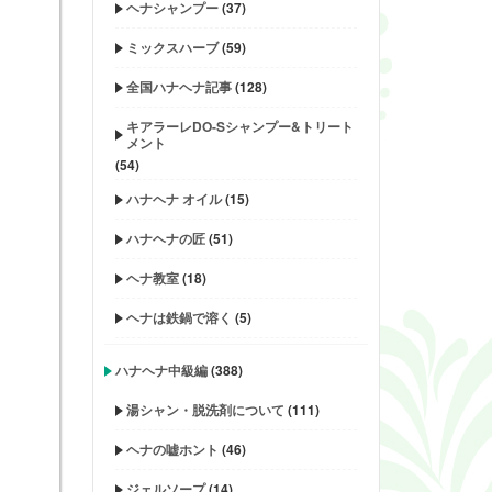
ヘナシャンプー
(37)
ミックスハーブ
(59)
全国ハナヘナ記事
(128)
キアラーレDO-Sシャンプー&トリート
メント
(54)
ハナヘナ オイル
(15)
ハナヘナの匠
(51)
ヘナ教室
(18)
ヘナは鉄鍋で溶く
(5)
ハナヘナ中級編
(388)
湯シャン・脱洗剤について
(111)
ヘナの嘘ホント
(46)
ジェルソープ
(14)