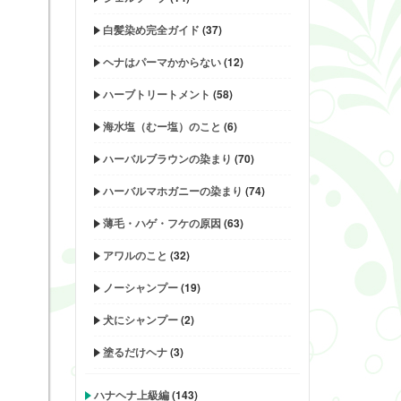
白髪染め完全ガイド
(37)
ヘナはパーマかからない
(12)
ハーブトリートメント
(58)
海水塩（むー塩）のこと
(6)
ハーバルブラウンの染まり
(70)
ハーバルマホガニーの染まり
(74)
薄毛・ハゲ・フケの原因
(63)
アワルのこと
(32)
ノーシャンプー
(19)
犬にシャンプー
(2)
塗るだけヘナ
(3)
ハナヘナ上級編
(143)