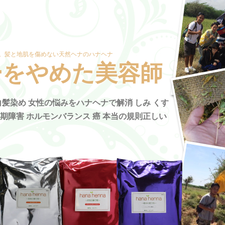
。髪と地肌を傷めない天然ヘナのハナヘナ
ーをやめた美容師
髪染め 女性の悩みをハナヘナで解消 しみ くす
年期障害 ホルモンバランス 癌 本当の規則正しい