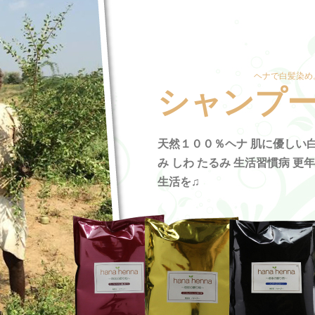
ヘナで白髪染め
シャンプ
天然１００％ヘナ 肌に優しい白
み しわ たるみ 生活習慣病 更
生活を♫