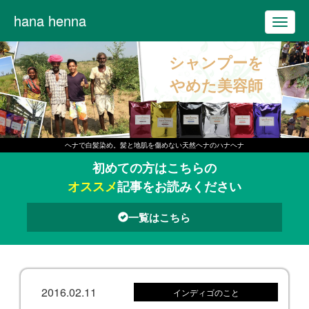
hana henna
T
o
シャンプーを
g
g
やめた美容師
l
e
n
ヘナで白髪染め。髪と地肌を傷めない天然ヘナのハナヘナ
a
初めての方はこちらの
v
オススメ
記事をお読みください
i
g
一覧はこちら
a
t
i
o
2016.02.11
インディゴのこと
n