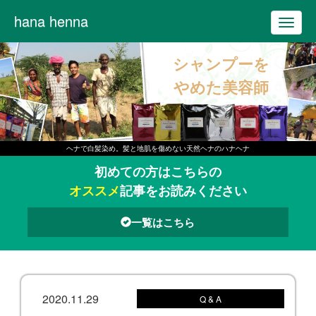
hana henna
T
o
シャンプーを
g
g
やめた美容師
l
e
n
ヘナで白髪染め。髪と地肌を傷めない天然ヘナのハナヘナ
a
初めての方はこちらの
v
オススメ
記事をお読みください
i
g
一覧はこちら
a
t
i
o
2020.11.29
Q & A
n