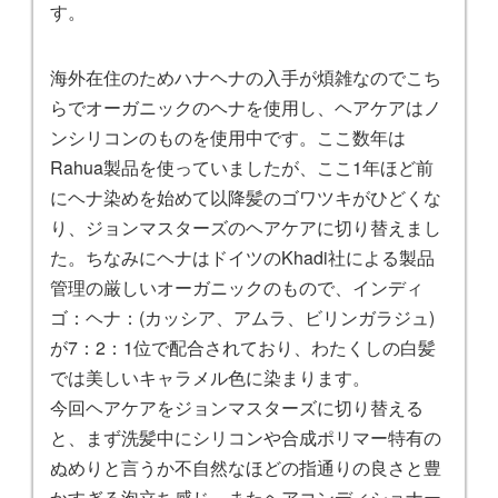
す。
海外在住のためハナヘナの入手が煩雑なのでこち
らでオーガニックのヘナを使用し、ヘアケアはノ
ンシリコンのものを使用中です。ここ数年は
Rahua製品を使っていましたが、ここ1年ほど前
にヘナ染めを始めて以降髪のゴワツキがひどくな
り、ジョンマスターズのヘアケアに切り替えまし
た。ちなみにヘナはドイツのKhadi社による製品
管理の厳しいオーガニックのもので、インディ
ゴ：ヘナ：(カッシア、アムラ、ビリンガラジュ)
が7：2：1位で配合されており、わたくしの白髪
では美しいキャラメル色に染まります。
今回ヘアケアをジョンマスターズに切り替える
と、まず洗髪中にシリコンや合成ポリマー特有の
ぬめりと言うか不自然なほどの指通りの良さと豊
かすぎる泡立ち感じ、またヘアコンディショナー