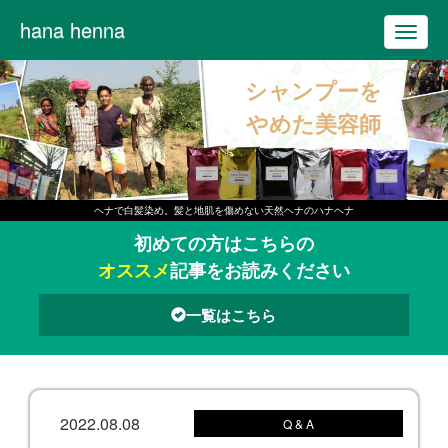
hana henna
T
o
シャンプーを
g
g
やめた美容師
l
e
n
ヘナで白髪染め。髪と地肌を傷めない天然ヘナのハナヘナ
a
初めての方はこちらの
v
オススメ
記事をお読みください
i
g
一覧はこちら
a
t
i
o
2022.08.08
Q & A
n