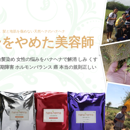
。髪と地肌を傷めない天然ヘナのハナヘナ
ーをやめた美容師
髪染め 女性の悩みをハナヘナで解消 しみ くす
年期障害 ホルモンバランス 癌 本当の規則正しい