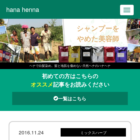
hana henna
T
o
シャンプーを
g
g
やめた美容師
l
e
n
ヘナで白髪染め。髪と地肌を傷めない天然ヘナのハナヘナ
a
初めての方はこちらの
v
オススメ
記事をお読みください
i
g
一覧はこちら
a
t
i
o
2016.11.24
ミックスハーブ
n