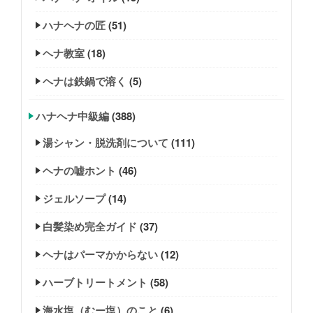
ハナヘナの匠
(51)
ヘナ教室
(18)
ヘナは鉄鍋で溶く
(5)
ハナヘナ中級編
(388)
湯シャン・脱洗剤について
(111)
ヘナの嘘ホント
(46)
ジェルソープ
(14)
白髪染め完全ガイド
(37)
ヘナはパーマかからない
(12)
ハーブトリートメント
(58)
海水塩（むー塩）のこと
(6)