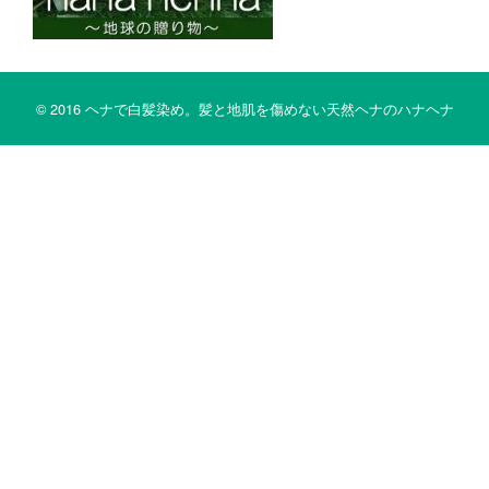
© 2016 ヘナで白髪染め。髪と地肌を傷めない天然ヘナのハナヘナ