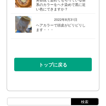
系のカラーをヘナ染めで黒に近
い色にできますか？
2022年8月31日
ヘアカラーで頭皮がピリピリし
ます・・・
トップに戻る