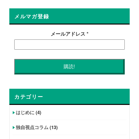
メルマガ登録
メールアドレス
*
カテゴリー
はじめに
(4)
独自視点コラム
(13)