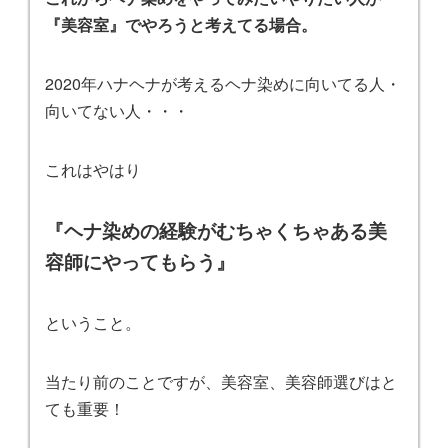
『美容室』でやろうと考えてる場合。
2020年ハナヘナが考えるヘナ染めに向いてる人・
向いてない人・・・
これはやはり
『ヘナ染めの経験がむちゃくちゃある美
容師
にやってもらう』
ということ。
当たり前のことですが、美容室、美容師選びはと
ても重要！