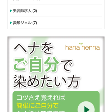
美容師求人
(2)
炭酸ジェル
(7)