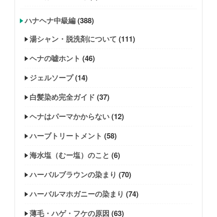
ハナヘナ中級編
(388)
湯シャン・脱洗剤について
(111)
ヘナの嘘ホント
(46)
ジェルソープ
(14)
白髪染め完全ガイド
(37)
ヘナはパーマかからない
(12)
ハーブトリートメント
(58)
海水塩（むー塩）のこと
(6)
ハーバルブラウンの染まり
(70)
ハーバルマホガニーの染まり
(74)
薄毛・ハゲ・フケの原因
(63)