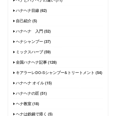
ヘナとハナヘナの違い
(71)
ハナヘナ目線
(62)
自己紹介
(5)
ハナヘナ 入門
(52)
ヘナシャンプー
(37)
ミックスハーブ
(59)
全国ハナヘナ記事
(128)
キアラーレDO-Sシャンプー&トリートメント
(54)
ハナヘナ オイル
(15)
ハナヘナの匠
(51)
ヘナ教室
(18)
ヘナは鉄鍋で溶く
(5)