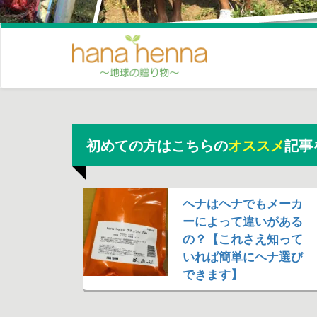
初めての方はこちらの
オススメ
記事
ヘナはヘナでもメーカ
ーによって違いがある
の？【これさえ知って
いれば簡単にヘナ選び
できます】