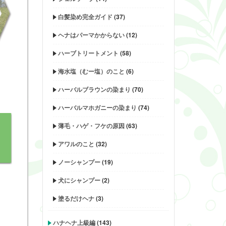
白髪染め完全ガイド
(37)
ヘナはパーマかからない
(12)
ハーブトリートメント
(58)
海水塩（むー塩）のこと
(6)
ハーバルブラウンの染まり
(70)
ハーバルマホガニーの染まり
(74)
薄毛・ハゲ・フケの原因
(63)
アワルのこと
(32)
ノーシャンプー
(19)
犬にシャンプー
(2)
塗るだけヘナ
(3)
ハナヘナ上級編
(143)