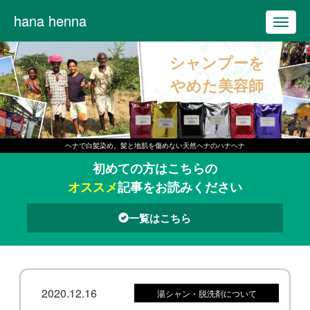
hana henna
T
o
シャンプーを
g
g
やめた美容師
l
e
n
ヘナで白髪染め。髪と地肌を傷めない天然ヘナのハナヘナ
a
初めての方はこちらの
v
オススメ
記事をお読みください
i
g
一覧はこちら
a
t
i
o
2020.12.16
湯シャン・脱洗剤について
n