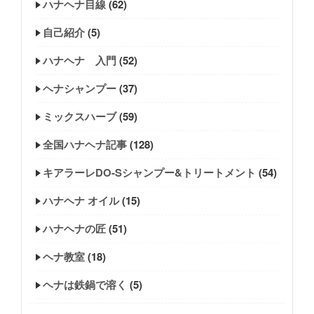
ハナヘナ目線
(62)
自己紹介
(5)
ハナヘナ 入門
(52)
ヘナシャンプー
(37)
ミックスハーブ
(59)
全国ハナヘナ記事
(128)
キアラーレDO-Sシャンプー&トリートメント
(54)
ハナヘナ オイル
(15)
ハナヘナの匠
(51)
ヘナ教室
(18)
ヘナは鉄鍋で溶く
(5)