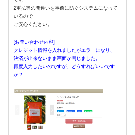
2重払等の間違いを事前に防ぐシステムになって
いるので
ご安心ください。
[お問い合わせ内容]
クレジット情報を入れましたがエラーにな
り、
決済が出来ないまま画面が閉じました。
再度入力したいのですが、どうすればいいです
か？