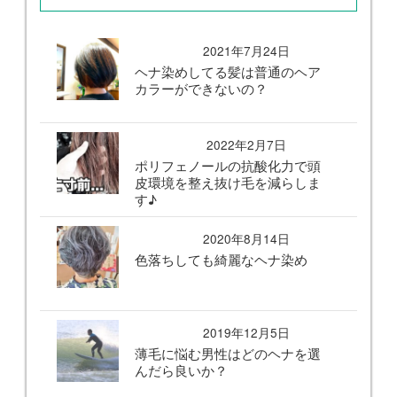
2021年7月24日
ヘナ染めしてる髪は普通のヘア
カラーができないの？
2022年2月7日
ポリフェノールの抗酸化力で頭
皮環境を整え抜け毛を減らしま
す♪
2020年8月14日
色落ちしても綺麗なヘナ染め
2019年12月5日
薄毛に悩む男性はどのヘナを選
んだら良いか？