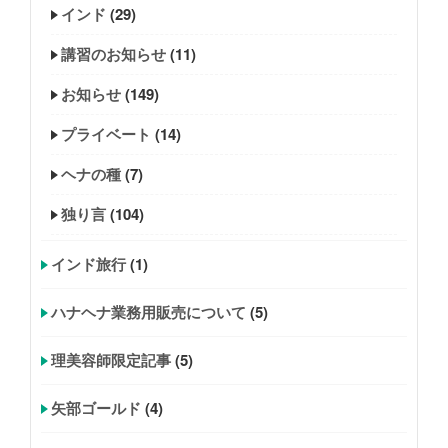
インド
(29)
講習のお知らせ
(11)
お知らせ
(149)
プライベート
(14)
ヘナの種
(7)
独り言
(104)
インド旅行
(1)
ハナヘナ業務用販売について
(5)
理美容師限定記事
(5)
矢部ゴールド
(4)