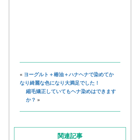
«
ヨーグルト＋椿油＋ハナヘナで染めてか
なり綺麗な色になり大満足でした！
縮毛矯正していてもヘナ染めはできます
か？
»
関連記事