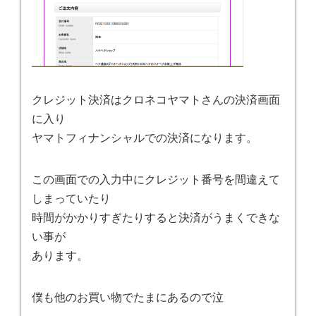
クレジット決済はクロネコヤマトさんの決済画面
に入り
ヤマトフィナンシャルでの決済になります。
この画面での入力中にクレジット番号を間違えて
しまっていたり
時間がかかりすぎたりすると決済がうまくできな
い事が
あります。
僕も他のお買い物でたまにあるので泣