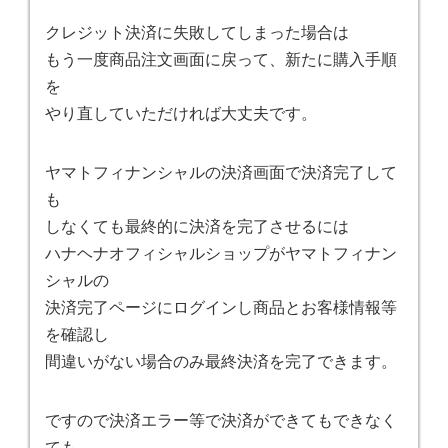
クレジット決済に失敗してしまった場合は
もう一度商品注文画面に戻って、新たに購入手順
を
やり直していただければ大丈夫です。
ヤマトフィナンシャルの決済画面で決済完了して
も
しなくても最終的に決済を完了させるには
ハナヘナオフィシャルショップがヤマトフィナン
シャルの
決済完了ページにログインし商品とお客様情報等
を確認し
間違いがない場合のみ最終決済を完了できます。
ですので決済エラー等で決済ができてもできなく
ても