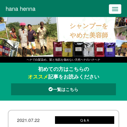
hana henna
T
o
シャンプーを
g
g
やめた美容師
l
e
n
ヘナで白髪染め。髪と地肌を傷めない天然ヘナのハナヘナ
a
初めての方はこちらの
v
オススメ
記事をお読みください
i
g
一覧はこちら
a
t
i
o
2021.07.22
Q & A
n