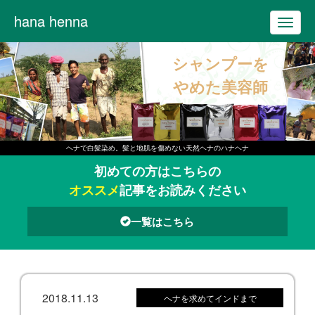
hana henna
T
o
シャンプーを
g
g
やめた美容師
l
e
n
ヘナで白髪染め。髪と地肌を傷めない天然ヘナのハナヘナ
a
初めての方はこちらの
v
オススメ
記事をお読みください
i
g
一覧はこちら
a
t
i
o
2018.11.13
ヘナを求めてインドまで
n