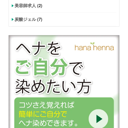
美容師求人
(2)
炭酸ジェル
(7)