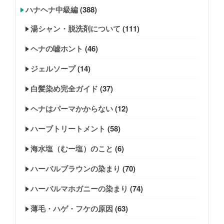
ハナヘナ中級編
(388)
湯シャン・脱洗剤について
(111)
ヘナの嘘ホント
(46)
ジェルソープ
(14)
白髪染め完全ガイド
(37)
ヘナはパーマかからない
(12)
ハーブトリートメント
(58)
海水塩（むー塩）のこと
(6)
ハーバルブラウンの染まり
(70)
ハーバルマホガニーの染まり
(74)
薄毛・ハゲ・フケの原因
(63)