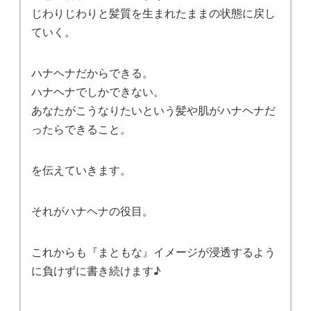
じわりじわりと髪質を生まれたままの状態に戻し
ていく。
ハナヘナだからできる。
ハナヘナでしかできない。
あなたがこうなりたいという髪や肌がハナヘナだ
ったらできること。
を伝えていきます。
それがハナヘナの役目。
これからも『まともな』イメージが浸透するよう
に負けずに書き続けます♪