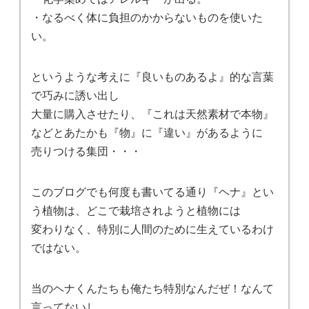
・なるべく体に負担のかからないものを使いた
い。
というような考えに『良いものあるよ』的な言葉
で巧みに誘い出し
大量に購入させたり、『これは天然素材で本物』
などとあたかも『物』に『違い』があるように
売りつける集団・・・
このブログでも何度も書いてる通り『ヘナ』とい
う植物は、どこで栽培されようと植物には
変わりなく、特別に人間のために生えているわけ
ではない。
当のヘナくんたちも俺たち特別なんだぜ！なんて
言ってないし