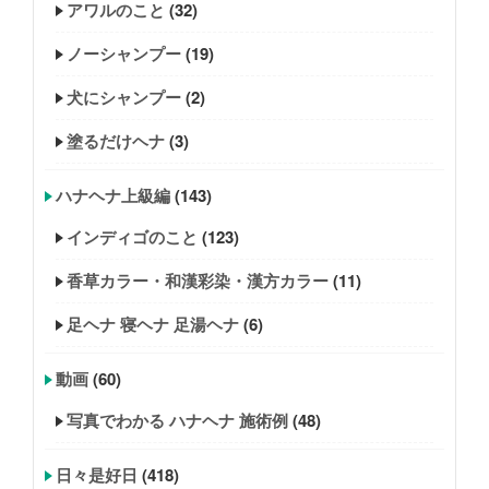
アワルのこと
(32)
ノーシャンプー
(19)
犬にシャンプー
(2)
塗るだけヘナ
(3)
ハナヘナ上級編
(143)
インディゴのこと
(123)
香草カラー・和漢彩染・漢方カラー
(11)
足ヘナ 寝ヘナ 足湯ヘナ
(6)
動画
(60)
写真でわかる ハナヘナ 施術例
(48)
日々是好日
(418)