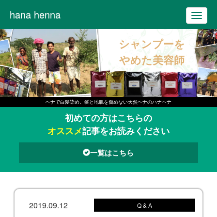
hana henna
T
o
シャンプーを
g
g
やめた美容師
l
e
n
ヘナで白髪染め。髪と地肌を傷めない天然ヘナのハナヘナ
a
初めての方はこちらの
v
オススメ
記事をお読みください
i
g
一覧はこちら
a
t
i
o
2019.09.12
Q & A
n