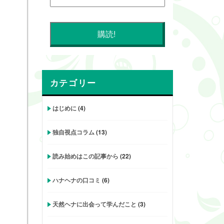
カテゴリー
はじめに
(4)
独自視点コラム
(13)
読み始めはこの記事から
(22)
ハナヘナの口コミ
(6)
天然ヘナに出会って学んだこと
(3)