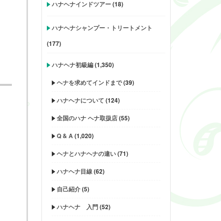
ハナヘナインドツアー
(18)
ハナヘナシャンプー・トリートメント
(177)
ト
ハナヘナ初級編
(1,350)
ヘナを求めてインドまで
(39)
ハナヘナについて
(124)
全国のハナ ヘナ取扱店
(55)
Q & A
(1,020)
ヘナとハナヘナの違い
(71)
ハナヘナ目線
(62)
自己紹介
(5)
ハナヘナ 入門
(52)