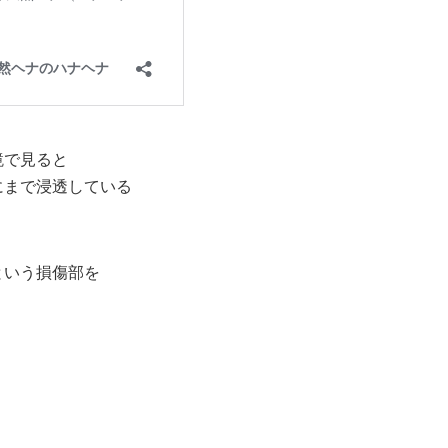
鏡で見ると
にまで浸透している
という損傷部を
。