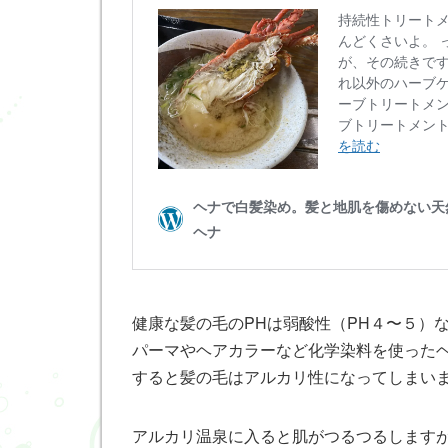
健康な髪の毛のPHは弱酸性（PH４〜５）
パーマやヘアカラーなど化学染料を使った
すると髪の毛はアルカリ性になってしまい
アルカリ温泉に入ると肌がつるつるします