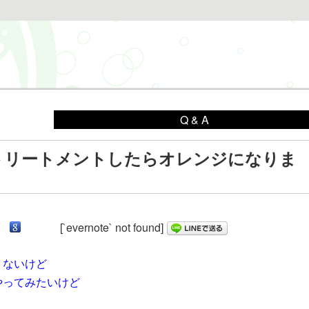
Q & A
トリートメントしたらオレンジになりま
[`evernote` not found]
くないけど
やってみたいけど
？