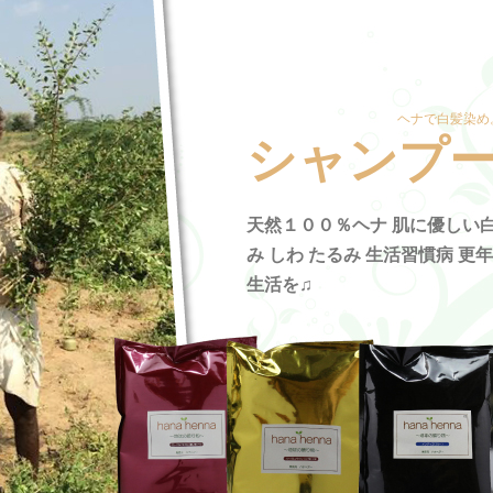
ヘナで白髪染め
シャンプ
天然１００％ヘナ 肌に優しい白
み しわ たるみ 生活習慣病 更
生活を♫