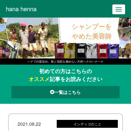
hana henna
T
o
シャンプーを
g
g
やめた美容師
l
e
n
ヘナで白髪染め。髪と地肌を傷めない天然ヘナのハナヘナ
a
初めての方はこちらの
v
オススメ
記事をお読みください
i
g
一覧はこちら
a
t
i
o
2021.08.22
インディゴのこと
n