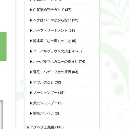
白髪染め完全ガイド
(37)
ヘナはパーマかからない
(12)
ハーブトリートメント
(58)
海水塩（むー塩）のこと
(6)
ハーバルブラウンの染まり
(70)
ハーバルマホガニーの染まり
(74)
薄毛・ハゲ・フケの原因
(63)
アワルのこと
(32)
ノーシャンプー
(19)
犬にシャンプー
(2)
塗るだけヘナ
(3)
ハナヘナ上級編
(143)