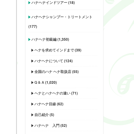
ハナヘナインドツアー
(18)
ハナヘナシャンプー・トリートメント
(177)
ハナヘナ初級編
(1,350)
ヘナを求めてインドまで
(39)
ハナヘナについて
(124)
全国のハナ ヘナ取扱店
(55)
Q & A
(1,020)
ヘナとハナヘナの違い
(71)
ハナヘナ目線
(62)
自己紹介
(5)
ハナヘナ 入門
(52)