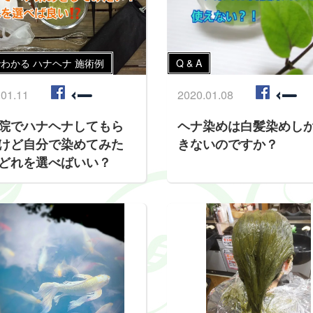
わかる ハナヘナ 施術例
Q & A
.01.11
2020.01.08
院でハナヘナしてもら
ヘナ染めは白髪染めし
けど自分で染めてみた
きないのですか？
どれを選べばいい？