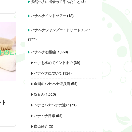
天然ヘナに出会って学んだこと
(3)
ハナヘナインドツアー
(18)
ハナヘナシャンプー・トリートメント
(177)
ハナヘナ初級編
(1,350)
ヘナを求めてインドまで
(39)
ハナヘナについて
(124)
全国のハナ ヘナ取扱店
(55)
Q & A
(1,020)
ント
ヘナとハナヘナの違い
(71)
う
ハナヘナ目線
(62)
自己紹介
(5)