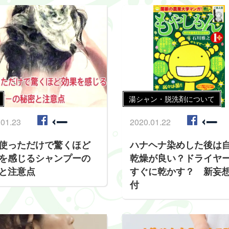
湯シャン・脱洗剤について
.01.23
2020.01.22
使っただけで驚くほど
ハナヘナ染めした後は
を感じるシャンプーの
乾燥が良い？ドライヤ
と注意点
すぐに乾かす？ 新妄
付