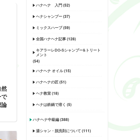
ハナヘナ 入門
(52)
ヘナシャンプー
(37)
ミックスハーブ
(59)
全国ハナヘナ記事
(128)
キアラーレDO-Sシャンプー&トリート
メント
(54)
ハナヘナ オイル
(15)
ハナヘナの匠
(51)
自然
ヘナ教室
(18)
ーで
想論
ヘナは鉄鍋で溶く
(5)
ハナヘナ中級編
(388)
湯シャン・脱洗剤について
(111)