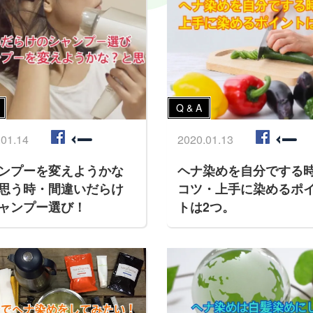
Q & A
.01.14
2020.01.13
ンプーを変えようかな
ヘナ染めを自分でする
思う時・間違いだらけ
コツ・上手に染めるポ
ャンプー選び！
トは2つ。