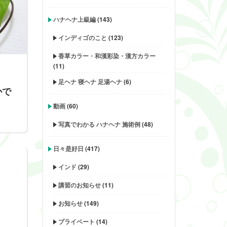
ハナヘナ上級編
(143)
インディゴのこと
(123)
香草カラー・和漢彩染・漢方カラー
(11)
足ヘナ 寝ヘナ 足湯ヘナ
(6)
かで
動画
(60)
写真でわかる ハナヘナ 施術例
(48)
日々是好日
(417)
インド
(29)
講習のお知らせ
(11)
お知らせ
(149)
プライベート
(14)