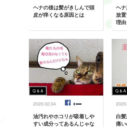
ヘナの後は髪がきしんで頭
ヘナ
皮が痒くなる原因とは
放置
理由
Q & A
Q & A
2020.02.04
2020
油汚れやホコリが吸着しや
白髪
すい成分ってあるんじゃな
痛い