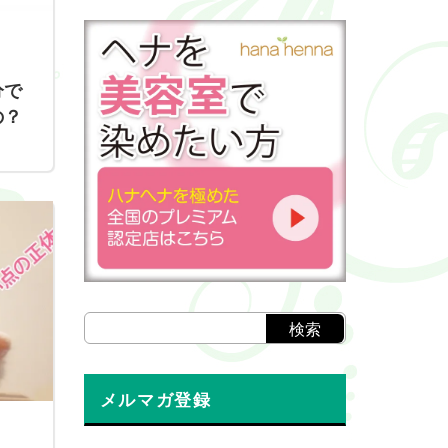
分で
の？
メルマガ登録