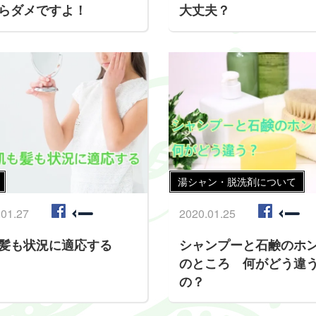
らダメですよ！
大丈夫？
湯シャン・脱洗剤について
.01.27
2020.01.25
髪も状況に適応する
シャンプーと石鹸のホ
のところ 何がどう違
の？