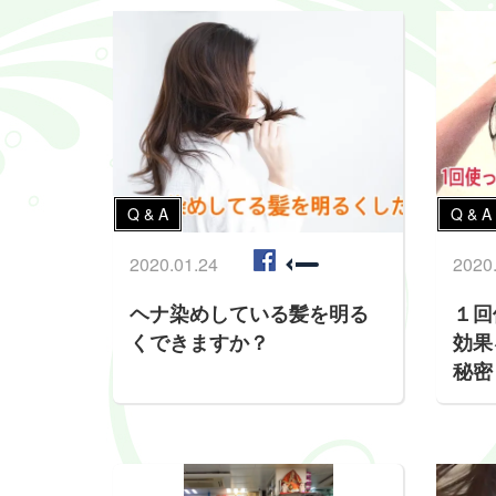
Q & A
Q & A
2020.01.24
2020
ヘナ染めしている髪を明る
１回
くできますか？
効果
秘密