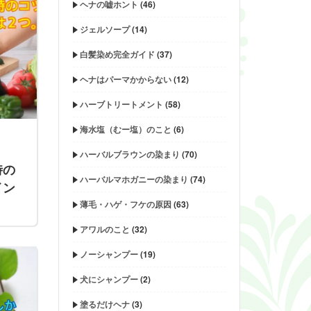
ヘナの嘘ホント
(46)
ジェルソープ
(14)
白髪染め完全ガイド
(37)
ヘナはパーマかからない
(12)
ハーブトリートメント
(58)
海水塩（むー塩）のこと
(6)
ハーバルブラウンの染まり
(70)
時の
ハーバルマホガニーの染まり
(74)
イン
薄毛・ハゲ・フケの原因
(63)
アワルのこと
(32)
ノーシャンプー
(19)
犬にシャンプー
(2)
塗るだけヘナ
(3)