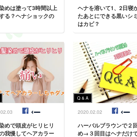
染めは塗って3時間以上
ヘナを溶いて1、2日寝
する？ヘナショックの
たあとにできる黒いシ
はカビ？
Q & A
.02.03
2020.02.02
染めで頭皮がヒリヒリ
ハーバルブラウンで２
の我慢してヘアカラー
め→３回目はヘナだけ