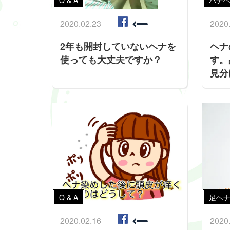
Q & A
ハナ
2020.02.23
2020
2年も開封していないヘナを
ヘナ
使っても大丈夫ですか？
す。
見分
Q & A
足ヘナ
2020.02.16
2020