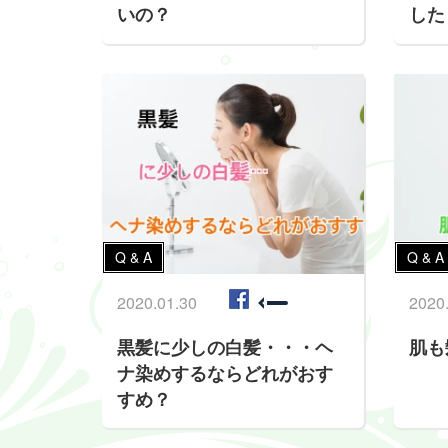
いの？
した
Q & A
Q & A
2020.01.30
2020
黒髪に少しの白髪・・・ヘ
肌も
ナ染めするならどれがおす
すめ？