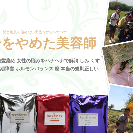
。髪と地肌を傷めない天然ヘナのハナヘナ
ーをやめた美容師
髪染め 女性の悩みをハナヘナで解消 しみ くす
年期障害 ホルモンバランス 癌 本当の規則正しい