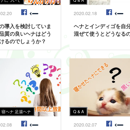
ヘナについて
Q & A
.02.20
2020.02.18
の導入を検討していま
ヘナとインディゴを自
品質の良いヘナはどう
混ぜて使うとどうなる
けるのでしょうか？
 寝ヘナ 足湯ヘナ
Q & A
.02.08
2020.02.07