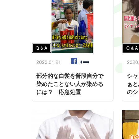
Q & A
Q & A
2020.01.21
2020
部分的な白髪を普段自分で
シャ
染めたことない人が染める
ぁと
には？ 応急処置
のシ