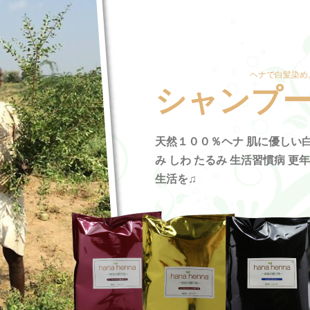
ヘナで白髪染め
シャンプ
天然１００％ヘナ 肌に優しい白
み しわ たるみ 生活習慣病 更
生活を♫