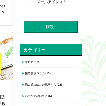
メールアドレス
*
かせ
ミ？
カテゴリー
はじめに
(4)
独自視点コラム
(13)
読み始めはこの記事から
(22)
ハナヘナの口コミ
(6)
回染
でも