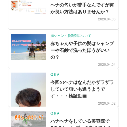
ヘナの匂いが苦手なんですが何
か良い方法はありませんか？
2020.04.06
湯シャン・脱洗剤について
赤ちゃんや子供の髪はシャンプ
ーや石鹸で洗ったほうがいい
の？
2020.04.04
Q & A
今回のヘナはなんだかザラザラ
していて匂いも違うようで
す・・・検証動画
2020.04.02
Q & A
ハナヘナをしている美容院で