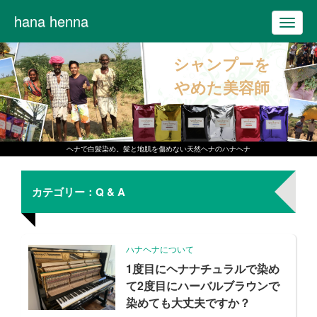
hana henna
T
o
シャンプーを
g
g
やめた美容師
l
e
n
ヘナで白髪染め。髪と地肌を傷めない天然ヘナのハナヘナ
a
v
カテゴリー：Q & A
i
g
a
ハナヘナについて
t
1度目にヘナナチュラルで染め
i
て2度目にハーバルブラウンで
o
染めても大丈夫ですか？
n