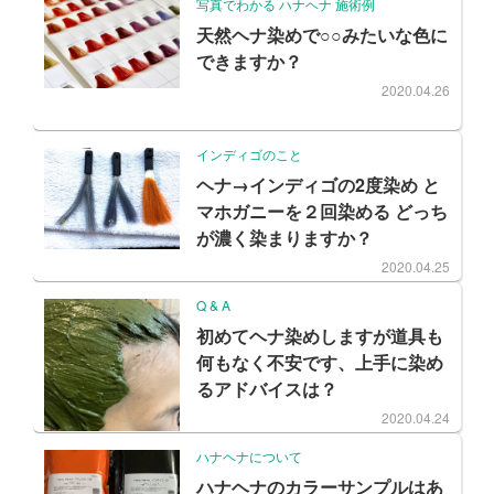
写真でわかる ハナヘナ 施術例
天然ヘナ染めで○○みたいな色に
できますか？
2020.04.26
インディゴのこと
ヘナ→インディゴの2度染め と
マホガニーを２回染める どっち
が濃く染まりますか？
2020.04.25
Q & A
初めてヘナ染めしますが道具も
何もなく不安です、上手に染め
るアドバイスは？
2020.04.24
ハナヘナについて
ハナヘナのカラーサンプルはあ