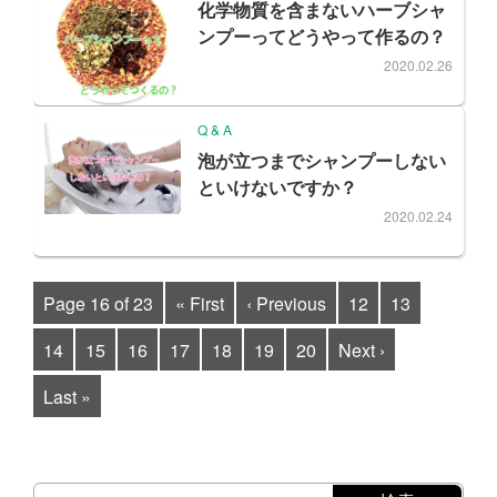
化学物質を含まないハーブシャ
ンプーってどうやって作るの？
2020.02.26
Q & A
泡が立つまでシャンプーしない
といけないですか？
2020.02.24
Page 16 of 23
« First
‹ Previous
12
13
14
15
16
17
18
19
20
Next ›
Last »